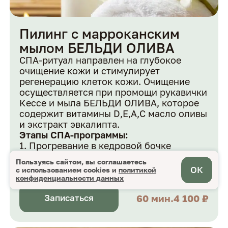
Пилинг с марроканским
мылом БЕЛЬДИ ОЛИВА
СПА-ритуал направлен на глубокое
очищение кожи и стимулирует
регенерацию клеток кожи. Очищение
осуществляется при промощи рукавички
Кессе и мыла БЕЛЬДИ ОЛИВА, которое
гостиница
содержит витамины D,E,A,C масло оливы
+7 (4832) 320-320
и экстракт эвкалипта.
ресторан
Этапы СПА-программы:
+7 (4832) 40-54-72
Прогревание в кедровой бочке
спа
Пилинг с рукавичкой Кессе
+7 (4832) 40-54-74
Пользуясь сайтом, вы соглашаетесь
Расслабляющая спа-программа на всё
ОК
с использованием cookies и
политикой
тело
конфиденциальности данных
адрес
Брянская область, пос.Бело-Бережский
60 мин.
4 100 ₽
Записаться
санаторий Турбаза, ул. Санаторная, 8