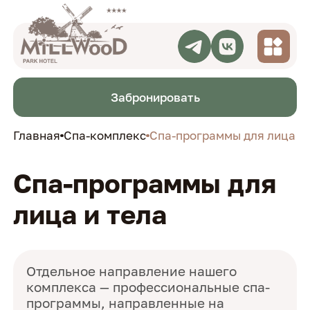
Проживание
Забронировать
Рестораны
СПА-комплекс
Главная
Спа-комплекс
Спа-программы для лица и 
Мероприятия
Афиша
Активный отдых
Спа-программы для
Блог
Акции
лица и тела
О нас
Контакты
Отдельное направление нашего
комплекса — профессиональные спа-
программы, направленные на