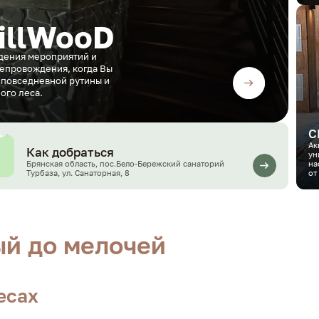
illWooD
дения мероприятий и
препровождения, когда Вы
т повседневной рутины и
ого леса.
С
Ак
Как добраться
ун
Брянская область, пос.Бело-Бережский санаторий
на
Турбаза, ул. Санаторная, 8
от
й до мелочей
есах