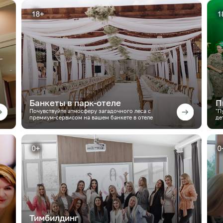
Банкеты в парк-отеле
П
Почувствуйте атмосферу загадочного леса с
"П
премиум-сервисом на вашем банкете в отеле
де
Тимбилдинг