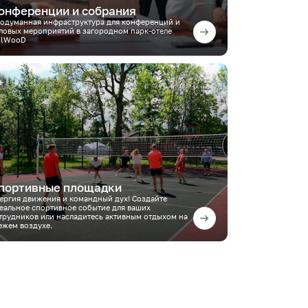
онференции и собрания
одуманная инфраструктура для конференций и
ловых мероприятий в загородном парк-отеле
llWooD
портивные площадки
ергия движения и командный дух! Создайте
еальное спортивное событие для ваших
трудников или насладитесь активным отдыхом на
ежем воздухе.