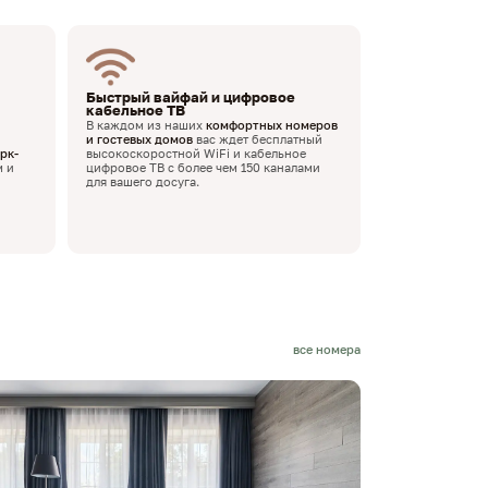
Быстрый вайфай и цифровое
кабельное ТВ
В каждом из наших
комфортных номеров
и гостевых домов
вас ждет бесплатный
рк-
высокоскоростной WiFi и кабельное
м и
цифровое ТВ с более чем 150 каналами
для вашего досуга.
все номера