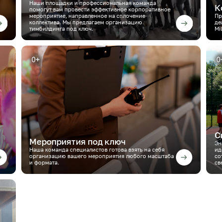
Наши площадки и профессиональная команда
К
помогут вам провести эффективное корпоративное
мероприятие, направленное на сплочение
Пр
коллектива. Мы предлагаем организацию
де
тимбилдинга под ключ.
Mi
С
Мероприятия под ключ
Эн
Наша команда специалистов готова взять на себя
ид
организацию вашего мероприятия любого масштаба
со
и формата.
св