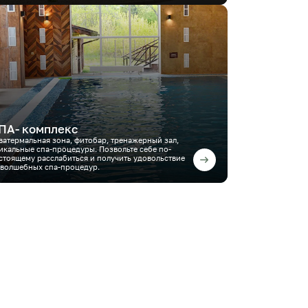
ПА- комплекс
ватермальная зона, фитобар, тренажерный зал,
икальные спа-процедуры. Позвольте себе по-
стоящему расслабиться и получить удовольствие
 волшебных спа-процедур.