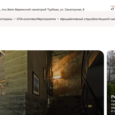
го
+7
, пос.Бело-Бережский санаторий Турбаза, ул. Санаторная, 8
естораны
СПА-комплекс
Мероприятия
Афиша
Активный отдых
Блог
Акции
О на
Р
Па
пр
ме
и 