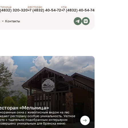
стиница
ресторан
спа
 (4832) 320-320
+7 (4832) 40-54-72
+7 (4832) 40-54-74
с
Контакты
есторан «Мельница»
норамные окна с живописным видом на лес
идают ресторану особую уникальность. Уютное
сто с тщательно подобранным интерьером
совершено уникальным для Брянска меню.