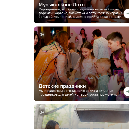
Музыкальное Лото
Мероприятие, которое объединяет ваши любимые
форматы: караоке, дискотека и лото. Можно играть с
большой компанией, а можно прийти даже одному!
Детские праздники
Мы предлагаем организацию ярких и активных
праздников для детей на территории парк-отеля.