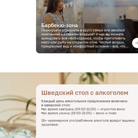
Барбекю-зона
Планируете отдохнуть в кругу семьи или веселой
компанией на свежем воздухе? У нас вы можете
арендовать всё необходимое, чтобы приготовить
мясо или рыбу на открытом огне. Чистый воздух,
прекрасный вид и комфортные условия – всё, что
нужно для незабываемых семейных пикников и
отдыха с друзьями!
Шведский стол с алкоголем
Каждый день алкогольное предложение включено
в шведский стол:
во время завтрака (09:00-11:00) — игристое вино
во время ужина (19:00-21:00) — вино и пиво
18+ чрезмерное употребление алкоголя вредит вашему
здоровью