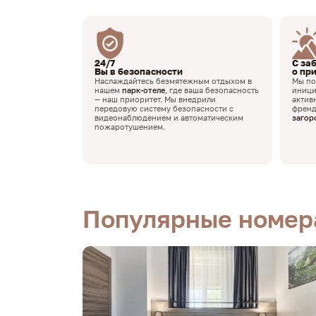
24/7
С за
Вы в безопасности
о пр
Наслаждайтесь безмятежным отдыхом в
Мы по
нашем
парк-отеле
, где ваша безопасность
иници
— наш приоритет. Мы внедрили
актив
передовую систему безопасности с
френд
видеонаблюдением и автоматическим
загор
пожаротушением.
Популярные номер