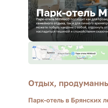
Парк-отель M
Парк-отель MillWooD
подходит как для прове
семейного отдыха
, так и для личного время
можете побыть наедине с собой, отдохнуть о
насладиться тишиной и спокойствием сказочн
Отдых, продуманны
Парк-отель в Брянских л