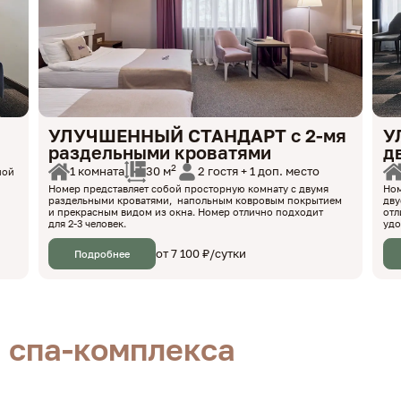
УЛУЧШЕННЫЙ СТАНДАРТ с 2-мя
У
раздельными кроватями
д
2
1 комната
2 гостя + 1 доп. место
30 м
ной
Номер представляет собой просторную комнату с двумя
Ном
раздельными кроватями, напольным ковровым покрытием
дву
и прекрасным видом из окна. Номер отлично подходит
отл
для 2-3 человек.
удо
от 7 100 ₽/сутки
Подробнее
 спа-комплекса