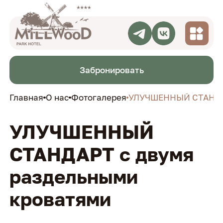
Проживание
Забронировать
Рестораны
СПА-комплекс
Главная
О нас
Фотогалерея
УЛУЧШЕННЫЙ СТАНДАР
Мероприятия
Афиша
Активный отдых
УЛУЧШЕННЫЙ
Блог
Акции
СТАНДАРТ с двумя
О нас
раздельными
Контакты
кроватями