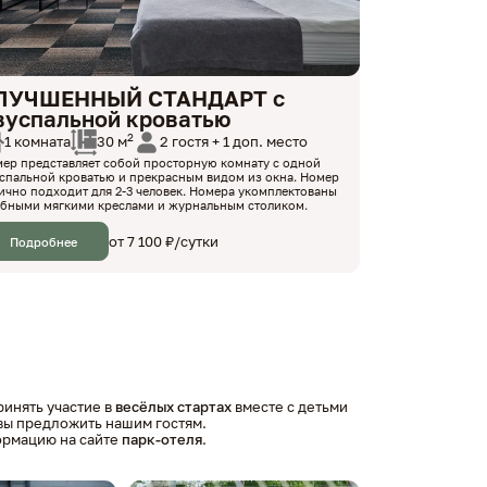
ЛУЧШЕННЫЙ СТАНДАРТ с
вуспальной кроватью
2
1 комната
2 гостя + 1 доп. место
30 м
ер представляет собой просторную комнату с одной
спальной кроватью и прекрасным видом из окна. Номер
ично подходит для 2-3 человек. Номера укомплектованы
бными мягкими креслами и журнальным столиком.
от 7 100 ₽/сутки
Подробнее
ринять участие в
весёлых стартах
вместе с детьми
овы предложить нашим гостям.
ормацию на сайте
парк-отеля
.