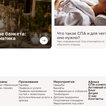
Что такое СПА и для чег
зе банкета:
оно нужно?
ематика
Чем современный Спа отличается от
обычного отдыха.
раны
Проживание
Мероприятия
Афиша
СПА-компл
ан «Мельница»
Тарифы
Свадьбы
Активный 
ан «Шале»
Правила и услуги
Банкеты
Блог
Правила проживания
Конференции и собрания
Акции
гостей с животными
Тимбилдинг
О нас
Дополнительные услуги и
Детские праздники
Контакты
аренда
Спортивные площадки
Мероприятия под ключ