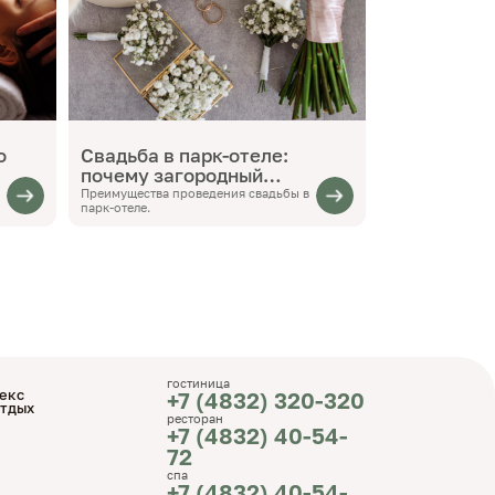
о
Свадьба в парк-отеле:
почему загородный
формат набирает
Преимущества проведения свадьбы в
парк-отеле.
популярность
гостиница
екс
+7 (4832) 320-320
отдых
ресторан
+7 (4832) 40-54-
72
спа
+7 (4832) 40-54-