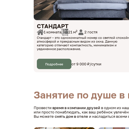
СТАНДАРТ
2
1 комната
2 гостя
21 м
Стандарт – это однокомнатный номер со светлой спокой
атмосферой и прекрасным видом из окна. Данную
категорию отличают компактность, минимализм и
уединенное расположение.
от 9 000 ₽/сутки
Подробнее
Занятие по душе в
Провести
время в компании друзей
в одном из наш
или просто понаблюдать, как ваш ребёнок увлечён
Вы можете
снять дом в отеле
и насладиться всеми 