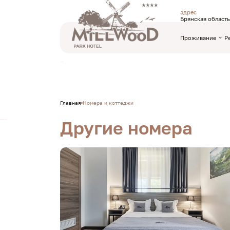
адрес
Брянская область
Проживание
Р
TravelLine
Главная
Номера и коттеджи
Другие номера
Элемент не найден!