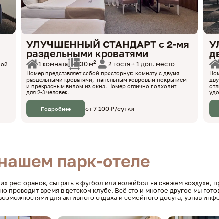
УЛУЧШЕННЫЙ СТАНДАРТ с 2-мя
У
раздельными кроватями
д
2
1 комната
2 гостя + 1 доп. место
30 м
ной
Номер представляет собой просторную комнату с двумя
Ном
раздельными кроватями, напольным ковровым покрытием
дву
и прекрасным видом из окна. Номер отлично подходит
отл
для 2-3 человек.
удо
от 7 100 ₽/сутки
Подробнее
 нашем парк-отеле
их ресторанов, сыграть в футбол или волейбол на свежем воздухе, п
но проводит время в детском клубе. Всё это и многое другое мы гот
возможностями для активного отдыха и семейного досуга, узнав инф