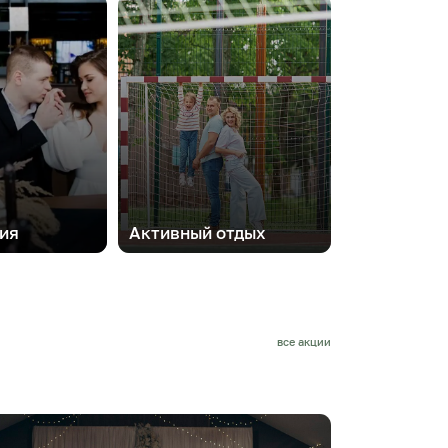
ия
Активный отдых
все акции