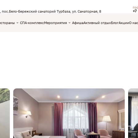
го
+7
, пос.Бело-Бережский санаторий Турбаза, ул. Санаторная, 8
естораны
СПА-комплекс
Мероприятия
Афиша
Активный отдых
Блог
Акции
О на