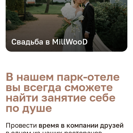
Свадьба в MillWooD
В нашем парк-отеле
вы всегда сможете
найти занятие себе
по душе
Провести
время в компании друзей