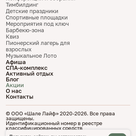
Тимбилдинг
Детские праздники
Спортивные площадки
Мероприятия под ключ
Барбекю-зона
Квиз
Пионерский лагерь для
взрослых
Музыкальное Лото
Афиша
СПА-комплекс
Активный отдых
Блог
Акции
О нас
Контакты
гостиница
+7 (4832) 320-320
© ООО «Шале Лайф» 2020-2026. Все права
ресторан
защищены.
+7 (4832) 40-54-72
Идентификационный номер в реестре
классифицированных средств
спа
размещения С322024010006
+7 (4832) 40-54-74